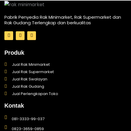
Pabrik Penyedia Rak Minimarket, Rak Supermarket dan
Rak Gudang Terlengkap dan berkualitas
I
T
F
n
i
a
s
k
c
t
t
e
a
o
b
Produk
g
k
o
r
o
a
k
Jual Rak Minimarket
m
-
Jual Rak Supermarket
f
Jual Rak Swalayan
Jual Rak Gudang
Jual Perlengkapan Toko
Kontak
081-3333-99-037
0823-3659-0859