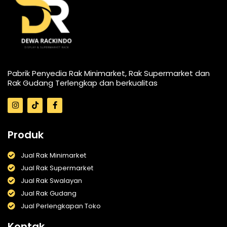
Pabrik Penyedia Rak Minimarket, Rak Supermarket dan
Rak Gudang Terlengkap dan berkualitas
I
T
F
n
i
a
s
k
c
t
t
e
a
o
b
Produk
g
k
o
r
o
a
k
Jual Rak Minimarket
m
-
Jual Rak Supermarket
f
Jual Rak Swalayan
Jual Rak Gudang
Jual Perlengkapan Toko
Kontak