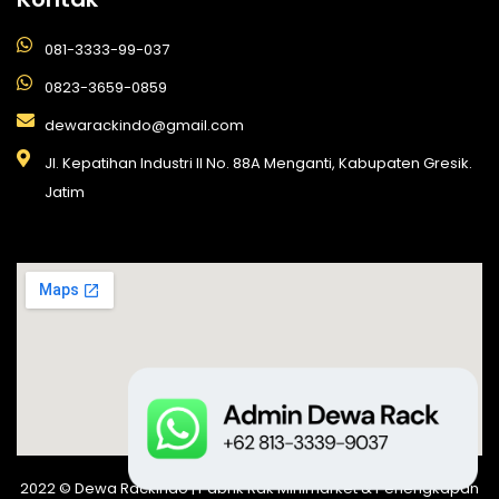
081-3333-99-037
0823-3659-0859
dewarackindo@gmail.com
Jl. Kepatihan Industri II No. 88A Menganti, Kabupaten Gresik.
Jatim
2022 © Dewa Rackindo | Pabrik Rak Minimarket & Perlengkapan