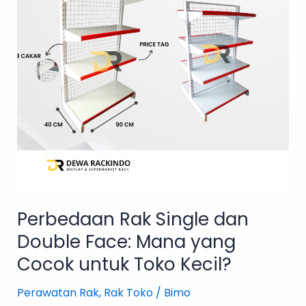
Face:
Mana
yang
Cocok
untuk
Toko
Kecil?
Perbedaan Rak Single dan
Double Face: Mana yang
Cocok untuk Toko Kecil?
Perawatan Rak
,
Rak Toko
/
Bimo