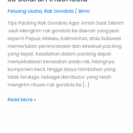
Aman
Saat
Peluang Usaha
,
Rak Gondola
/
Bimo
Dikirim
Tips Packing Rak Gondola Agar Aman Saat Dikirim
Jauh
Jauh Mengirim rak gondola ke daerah yang jauh
ke
seperti Papua, Maluku, Kalimantan, atau Sulawesi
Seluruh
memerlukan perencanaan dan eksekusi packing
Indonesia
yang tepat. Kesalahan dalam packing dapat
menyebabkan kerusakan pada rak, hilangnya
komponen kecil, hingga biaya tambahan yang
tidak terduga. Sebagai distributor yang telah
mengirim ribuan rak gondola ke […]
Read More »