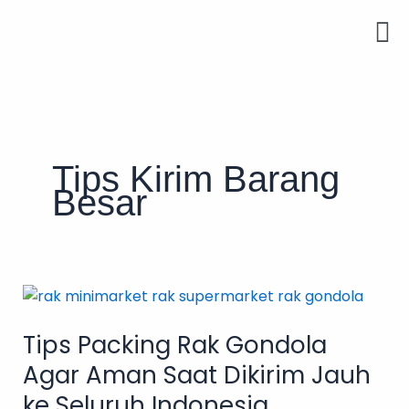
Skip
Men
to
content
Tips Kirim Barang
Besar
Tips
Packing
Tips Packing Rak Gondola
Rak
Gondola
Agar Aman Saat Dikirim Jauh
Agar
ke Seluruh Indonesia