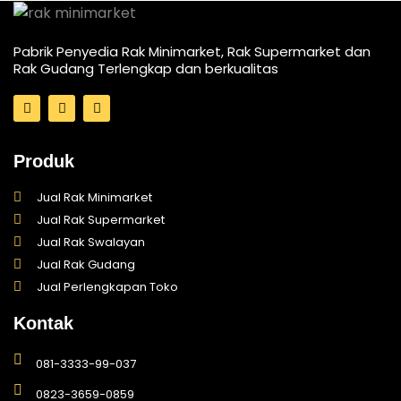
Pabrik Penyedia Rak Minimarket, Rak Supermarket dan
Rak Gudang Terlengkap dan berkualitas
I
T
F
n
i
a
s
k
c
t
t
e
a
o
b
Produk
g
k
o
r
o
a
k
Jual Rak Minimarket
m
-
Jual Rak Supermarket
f
Jual Rak Swalayan
Jual Rak Gudang
Jual Perlengkapan Toko
Kontak
081-3333-99-037
0823-3659-0859