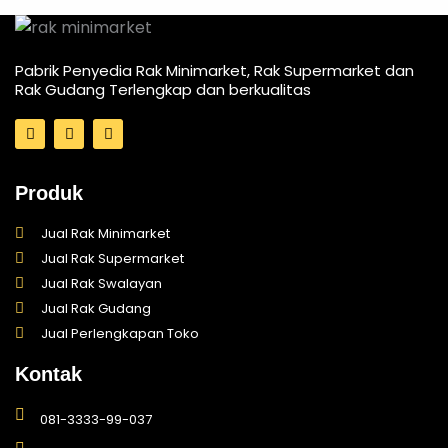
Pabrik Penyedia Rak Minimarket, Rak Supermarket dan
Rak Gudang Terlengkap dan berkualitas
I
T
F
n
i
a
s
k
c
t
t
e
a
o
b
Produk
g
k
o
r
o
a
k
Jual Rak Minimarket
m
-
Jual Rak Supermarket
f
Jual Rak Swalayan
Jual Rak Gudang
Jual Perlengkapan Toko
Kontak
081-3333-99-037