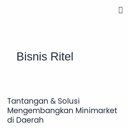
Skip
Men
to
content
Bisnis Ritel
Tantangan
&
Tantangan & Solusi
Solusi
Mengembangkan
Mengembangkan Minimarket
Minimarket
di Daerah
di